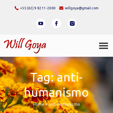
+55 (62) 9 8211-2000
willgoya@gmail.com
Tag: anti-
humanismo
Home
»
anti-humanismo