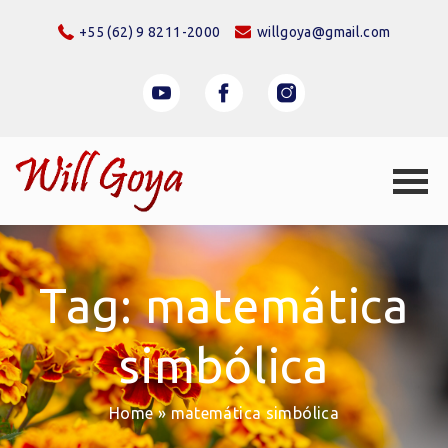
+55 (62) 9 8211-2000
willgoya@gmail.com
Tag: matemática
simbólica
Home
»
matemática simbólica